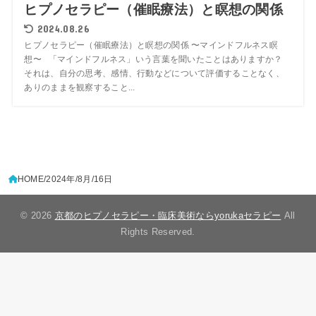
ヒプノセラピー（催眠療法）と瞑想の関係
2024.08.26
ヒプノセラピー（催眠療法）と瞑想の関係 〜マインドフルネス瞑
想〜 「マインドフルネス」いう言葉を聞いたことはありますか？
それは、自分の思考、感情、行動などについて評価することなく、
ありのままを観察すること...
HOME
2024年
8月
16日
© 2026
京都のヒプノセラピー・臨床美術ならyorukaセラピー
All
Rights Reserved.