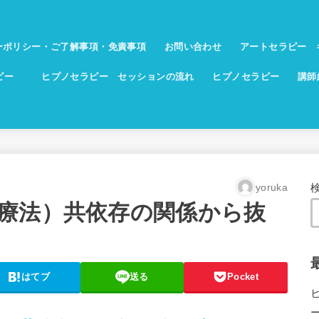
ーポリシー・ご了解事項・免責事項
お問い合わせ
アートセラピー 
ラピー
ヒプノセラピー セッションの流れ
ヒプノセラピー
講師
yoruka
療法）共依存の関係から抜
はてブ
送る
Pocket