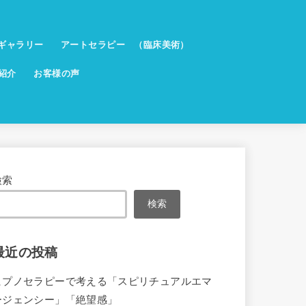
ギャラリー
アートセラピー （臨床美術）
紹介
お客様の声
検索
検索
最近の投稿
ヒプノセラピーで考える「スピリチュアルエマ
ージェンシー」「絶望感」