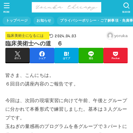
MENU
SEARCH
トップページ
お知らせ
プライバシーポリシー・ご了解事項・免責
2024.04.03
yoruka
臨床美術士になるには
臨床美術士への道 ６
ポスト
シェア
はてブ
送る
Pocket
皆さま、こんにちは。
６回目の講座内容のご報告です。
今回は、次回の現場実習に向けて午前、午後とグループ
に分かれて本番形式で練習しました。基本は３人グルー
プです。
玉ねぎの量感画のプログラムを各グループで３パートに